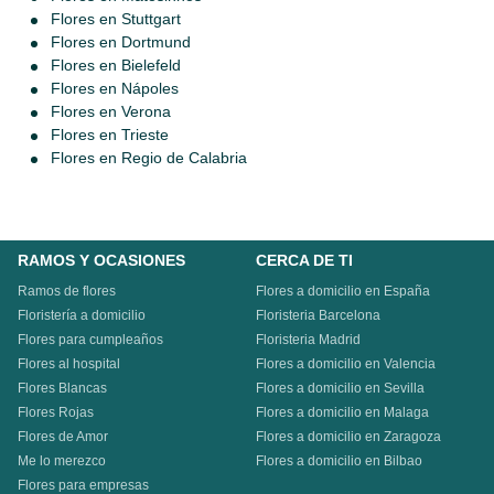
Flores en Stuttgart
Flores en Dortmund
Flores en Bielefeld
Flores en Nápoles
Flores en Verona
Flores en Trieste
Flores en Regio de Calabria
RAMOS Y OCASIONES
CERCA DE TI
Ramos de flores
Flores a domicilio en España
Floristería a domicilio
Floristeria Barcelona
Flores para cumpleaños
Floristeria Madrid
Flores al hospital
Flores a domicilio en Valencia
Flores Blancas
Flores a domicilio en Sevilla
Flores Rojas
Flores a domicilio en Malaga
Flores de Amor
Flores a domicilio en Zaragoza
Me lo merezco
Flores a domicilio en Bilbao
Flores para empresas