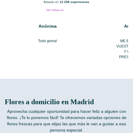
Basado en
12.258 experiencias
Ver todas en
Anónima
Anó
Todo genial
ME EN
VUESTRO
Y VI
PRESEN
Flores a domicilio en Madrid
Aprovecha cualquier oportunidad para hacer feliz a alguien con
flores. ¡Te lo ponemos fácil! Te ofrecemos variadas opciones de
flores frescas para que elijas las que más le van a gustar a esa
persona especial.