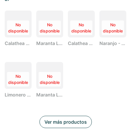
No
No
No
No
disponible
disponible
disponible
disponible
Calathea Lancifolia
Maranta Lemon Lime
Calathea Ornata
Naranjo - Citrus Calamondin
No
No
disponible
disponible
Limonero - Citrus Lisa Lara
Maranta Leuconeura
Ver más productos