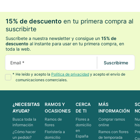
15% de descuento
en tu primera compra al
suscribirte
Suscríbete a nuestra newsletter y consigue un
15% de
descuento
al instante para usar en tu primera compra, en
toda la web.
Email *
Suscribirme
*
He leído y acepto la
Política de privacidad
y acepto el envío de
comunicaciones comerciales.
¿NECESITAS
RAMOS Y
CERCA
MÁS
S
AYUDA?
OCASIONES
DE TI
INFORMACIÓN
N
Busca toda la
Ramos de
Flores a
Comprar ramos
Nu
información
flores
domicilio
online
his
en
¿Cómo hacer
Floristería a
Ramos con flores
Pr
España
un pedido?
domicilio
de temporada
Co