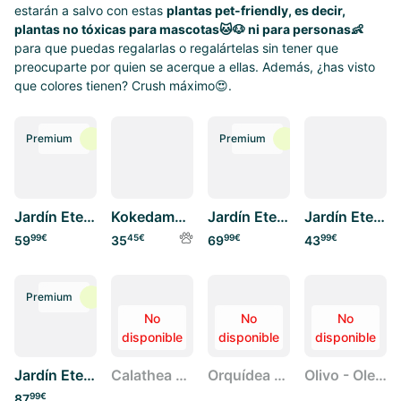
estarán a salvo con estas
plantas pet-friendly, es decir,
plantas no tóxicas para mascotas🐱🐶 ni para personas👶
para que puedas regalarlas o regalártelas sin tener que
preocuparte por quien se acerque a ellas. Además, ¿has visto
que colores tienen? Crush máximo😍.
Premium
Premium
Jardín Eterno La Fosca
Kokedama Pluma Rosa
Jardín Eterno La Platgeta
Jardín Eterno Garbí
99
€
45
€
99
€
99
€
59
35
69
43
Premium
No
No
No
disponible
disponible
disponible
Jardín Eterno Púbol
Calathea Makoyana
Orquídea Blanca con Maceta
Olivo - Olea Europaea
99
€
87