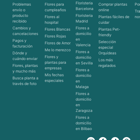
Floristeria
Problemas
Flores para
Comprar plantas
Po
Barcelona
envío o
cumpleaños
online
Tr
producto
Floristeria
Flores al
Plantas fáciles de
no
recibido
Madrid
hospital
cuidar
Cambios y
Flores a
Flores Blancas
Plantas Pet-
cancelaciones
domicilio
friendly
Flores Rojas
en
Pagos y
Selección
Flores de Amor
Valencia
facturación
especial
Me lo merezco
Flores a
Dónde y
Orquídeas
Flores y
domicilio
cuándo enviar
Los más
plantas para
en Sevilla
Flores, plantas
regalados
empresas
Flores a
y mucho más
Mis fechas
domicilio
Busca planta a
especiales
en
través de foto
Malaga
Flores a
domicilio
en
Zaragoza
Flores a
domicilio
en Bilbao